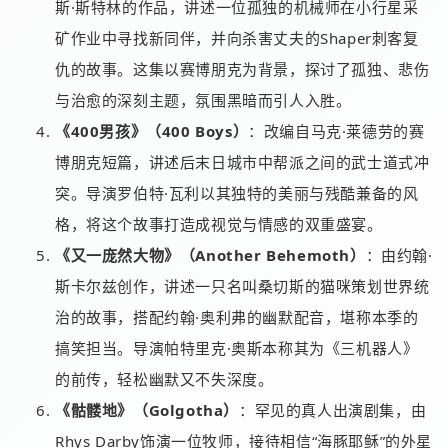
斯·斯特林的作品，讲述一位孤独的机械师在小行星采
矿作业中寻找新同伴，并向杀害丈夫的Shaper刺客复
仇的故事。这集以赛博朋克为背景，探讨了孤独、悲伤
与治愈的深刻主题，氛围黑暗而引人入胜。
《400男孩》（400 Boys）
：改编自马克·莱德劳的赛
博朋克短篇，讲述后末日城市中帮派之间的武士道式冲
突。导演罗伯特·瓦利以其独特的美丽与残酷兼备的风
格，将这个故事打造成视觉与情感的双重盛宴。
《又一庞然大物》（Another Behemoth）
：由约翰·
斯卡尔兹创作，讲述一只名叫桑切斯的猫咪策划世界统
治的故事，搭配约翰·奥利弗的幽默配音，堪称本季的
搞笑担当。导演帕特里克·奥斯本称其为《三机器人》
的前传，轻松幽默又不失深度。
《骷髅地》（Golgotha）
：罕见的真人出演剧集，由
Rhys Darby饰演一位牧师，接待相信“海豚耶稣”的外星