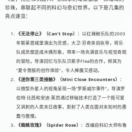
珍珠，串联起不同的科幻与奇幻世界。以下是几集的
亮点速览：
《无法停止》（Can’t Stop）
：以红辣椒乐队的2003
年斯莱恩城堡演出为灵感，大卫·芬奇亲自执导，将乐
队成员塑造成木偶形象，带来一场充满音乐与视觉奇观
的冒险。导演回忆与乐队贝斯手Flea的合作，称其为
“夏令营般的创作体验”，令人捧腹又感动。
《迷你第三类接触》（Mini Close Encounters）
：
以微型外星人的视角呈现一场“罗斯威尔事件”，导演罗
伯特·比西和安迪·莱昂通过移轴技术打造了一个既可爱
又讽刺的人类末日故事，影射了人类在面对未知时的愚
蠢与傲慢。
《蜘蛛玫瑰》（Spider Rose）
：改编自科幻大师布鲁