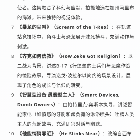
使者。这集融合了科幻与幽默，拍摄地选在加州马里布
的海滩，带来独特的视觉体验。
《暴龙的尖叫》（Scream of the T-Rex）
：在轨道
站竞技场中，角斗士与恐龙展开殊死搏斗，充满动作与
刺激。
《齐克如何信教》（How Zeke Got Religion）
：以
二战为背景，讲述B-17飞行堡垒的士兵们与恶魔作战
的惊险故事。导演迭戈·波拉尔以简约的场景设计，展
现了角色的成长与信仰的转变。
《智慧型设备 愚蠢型主人》（Smart Devices,
Dumb Owners）
：由帕特里克·奥斯本执导，讲述智
能家电（如愤怒的牙刷和超负荷的淋浴喷头）吐槽人类
主人的荒诞故事，充满即兴对话与幽默。
《他能悄悄靠近》（He Slinks Near）
：改编自西布