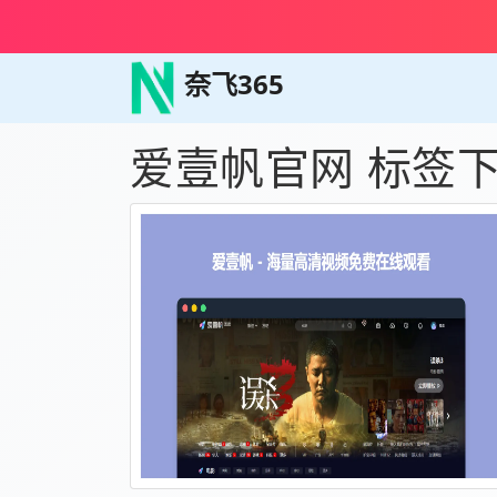
奈飞365
爱壹帆官网 标签